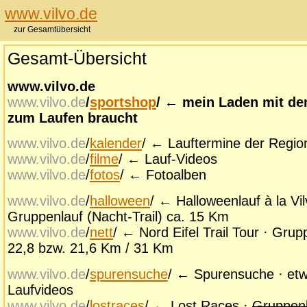
www.vilvo.de
zur Gesamtübersicht
Gesamt-Übersicht
www.vilvo.de
www.vilvo.de
/
sportshop
/ ← mein Laden mit d
zum Laufen braucht
www.vilvo.de
/
kalender
/ ← Lauftermine der Regio
www.vilvo.de
/
filme
/ ← Lauf-Videos
www.vilvo.de
/
fotos
/ ← Fotoalben
www.vilvo.de
/
halloween
/ ← Halloweenlauf à la Vil
Gruppenlauf (Nacht-Trail) ca. 15 Km
www.vilvo.de
/
nett
/ ← Nord Eifel Trail Tour · Grup
22,8 bzw. 21,6 Km / 31 Km
www.vilvo.de
/
spurensuche
/ ← Spurensuche · et
Laufvideos
www.vilvo.de
/
lostraces
/ ← Lost Races ·
Gruppen