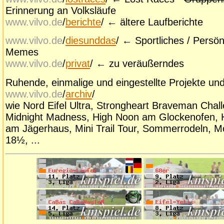
Erinnerung an Volksläufe
www.vilvo.de
/
berichte
/ ← ältere Laufberichte
www.vilvo.de
/
diesunddas
/ ← Sportliches / Persön
Memes
www.vilvo.de
/
privat
/ ← zu veräußerndes
Ruhende, einmalige und eingestellte Projekte und
www.vilvo.de
/
archiv
/
wie Nord Eifel Ultra, Strongheart Braveman Chall
Midnight Madness, High Noon am Glockenofen, 
am Jägerhaus, Mini Trail Tour, Sommerrodeln, M
18½, ...