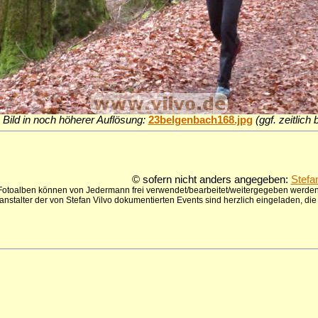
 Bild in noch höherer Auflösung:
23belgenbach168.jpg
(ggf. zeitlich
© sofern nicht anders angegeben:
Stefa
 Fotoalben können von Jedermann frei verwendet/bearbeitet/weitergegeben werden,
anstalter der von Stefan Vilvo dokumentierten Events sind herzlich eingeladen, d