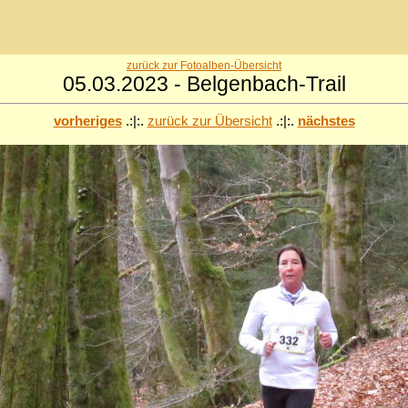
zurück zur Fotoalben-Übersicht
05.03.2023 - Belgenbach-Trail
vorheriges
.:|:.
zurück zur Übersicht
.:|:.
nächstes