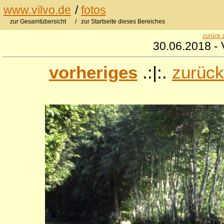
www.vilvo.de
/
fotos
zur Gesamtübersicht
/ zur Startseite dieses Bereiches
zurück 
30.06.2018 - 
vorheriges
.:|:.
zurück