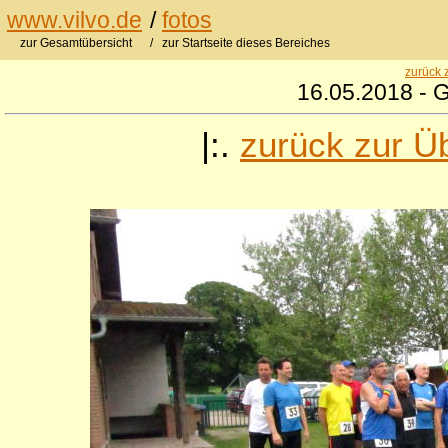
www.vilvo.de
/
fotos
zur Gesamtübersicht
/ zur Startseite dieses Bereiches
zurück 
16.05.2018 - 
|:.
zurück zur Ü