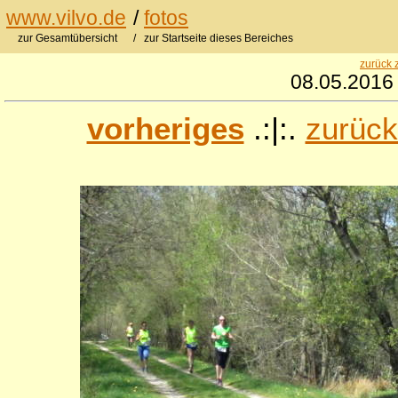
www.vilvo.de
/
fotos
zur Gesamtübersicht
/ zur Startseite dieses Bereiches
zurück 
08.05.2016 
vorheriges
.:|:.
zurück