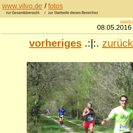
www.vilvo.de
/
fotos
zur Gesamtübersicht
/ zur Startseite dieses Bereiches
zurück 
08.05.2016 
vorheriges
.:|:.
zurück