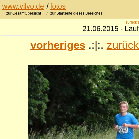
www.vilvo.de
/
fotos
zur Gesamtübersicht
/ zur Startseite dieses Bereiches
zurück 
21.06.2015 - Lauf
vorheriges
.:|:.
zurück