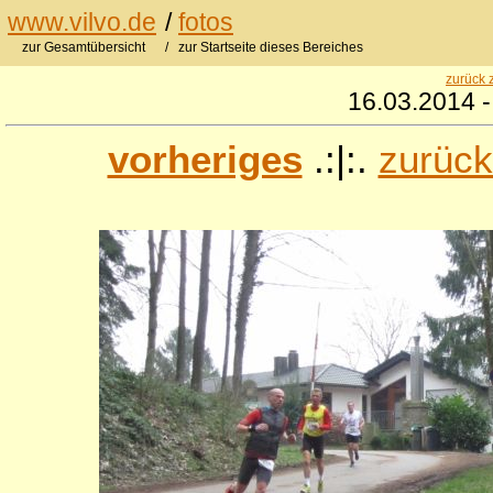
www.vilvo.de
/
fotos
zur Gesamtübersicht
/ zur Startseite dieses Bereiches
zurück 
16.03.2014 -
vorheriges
.:|:.
zurück