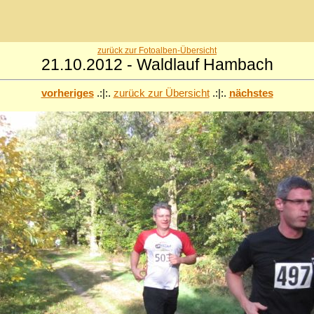
zurück zur Fotoalben-Übersicht
21.10.2012 - Waldlauf Hambach
vorheriges
.:|:.
zurück zur Übersicht
.:|:.
nächstes