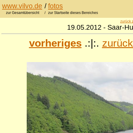
www.vilvo.de
/
fotos
zur Gesamtübersicht
/ zur Startseite dieses Bereiches
zurück 
19.05.2012 - Saar-Hun
vorheriges
.:|:.
zurück