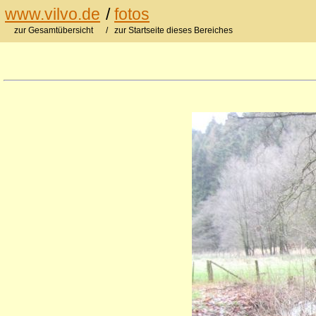
www.vilvo.de
/
fotos
zur Gesamtübersicht
/ zur Startseite dieses Bereiches