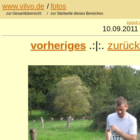
www.vilvo.de
/
fotos
zur Gesamtübersicht
/ zur Startseite dieses Bereiches
zurück 
10.09.2011 
vorheriges
.:|:.
zurück