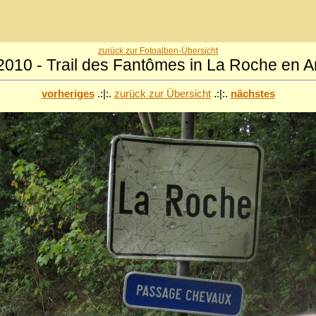
zurück zur Fotoalben-Übersicht
2010 - Trail des Fantômes in La Roche en 
vorheriges
.:|:.
zurück zur Übersicht
.:|:.
nächstes