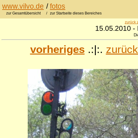
www.vilvo.de
/
fotos
zur Gesamtübersicht
/ zur Startseite dieses Bereiches
zurück 
15.05.2010 - 
Di
vorheriges
.:|:.
zurück