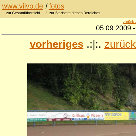
www.vilvo.de
/
fotos
zur Gesamtübersicht
/ zur Startseite dieses Bereiches
zurück 
05.09.2009 -
vorheriges
.:|:.
zurück