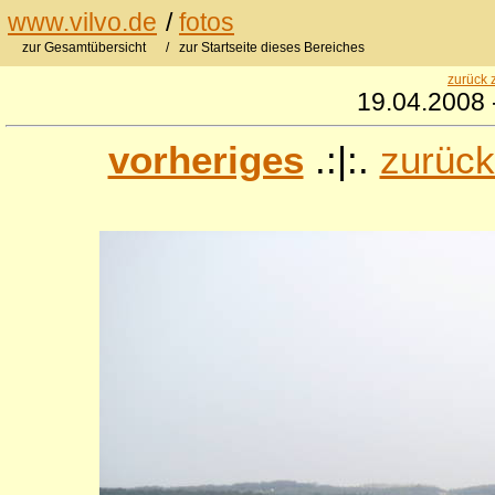
www.vilvo.de
/
fotos
zur Gesamtübersicht
/ zur Startseite dieses Bereiches
zurück 
19.04.2008 
vorheriges
.:|:.
zurück