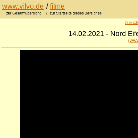
www.vilvo.de
/
filme
zur Gesamtübersicht
/ zur Startseite dieses Bereiches
zurück
14.02.2021 - Nord Eife
(www