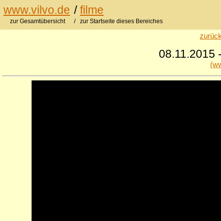
www.vilvo.de
/
filme
zur Gesamtübersicht
/ zur Startseite dieses Bereiches
zurück
08.11.2015 -
(ww